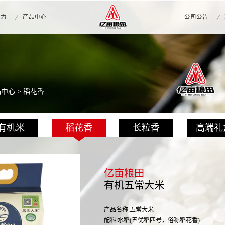
实力
产品中心
公司公告
品中心
> 稻花香
有机米
稻花香
长粒香
高端礼
亿亩粮田
有机五常大米
产品名称:五常大米
配料:水稻(五优稻四号，俗称稻花香)