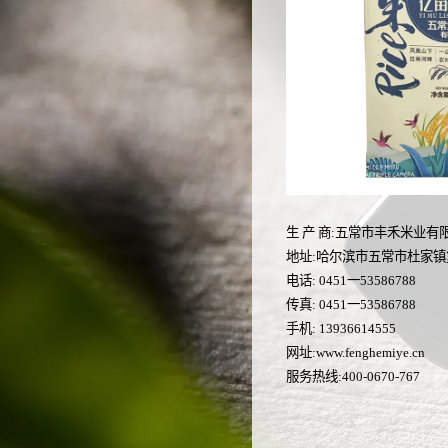
生 产 商:五常市丰禾米业有
地址:哈尔滨市五常市杜家镇
电话: 0451一53586788
传真: 0451一53586788
手机: 13936614555
网址:www.fenghemiye.cn
服务热线:400-0670-767