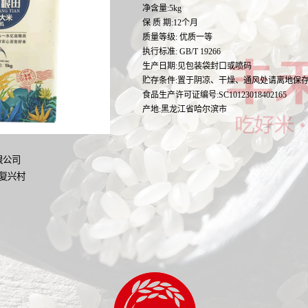
净含量:5kg
保 质 期:12个月
质量等级: 优质一等
执行标准: GB/T 19266
生产日期:见包装袋封口或喷码
贮存条件:置于阴凉、干燥、通风处请离地保
食品生产许可证编号:SC10123018402165
产地:黑龙江省哈尔滨市
限公司
复兴村