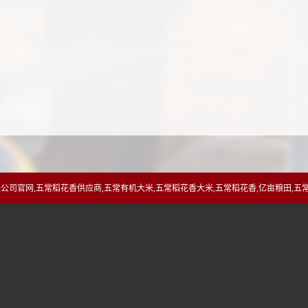
司官网,五常稻花香供应商,五常有机大米,五常稻花香大米,五常稻花香,亿亩粮田,五常大