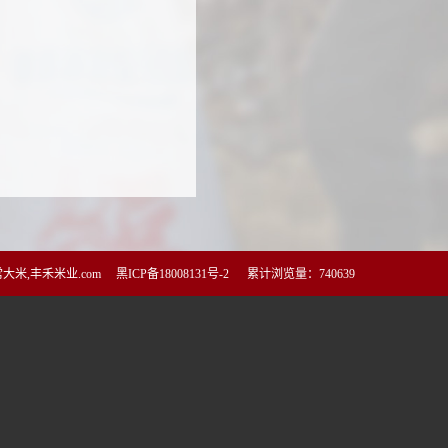
米,丰禾米业.com
黑ICP备18008131号-2
累计浏览量：740639