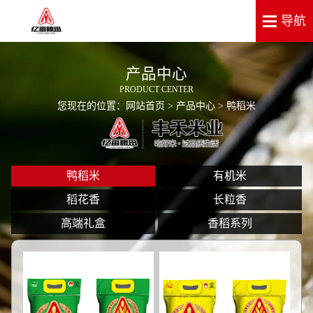
产品中心
PRODUCT CENTER
您现在的位置：
网站首页
>
产品中心
> 鸭稻米
鸭稻米
有机米
稻花香
长粒香
高端礼盒
香稻系列